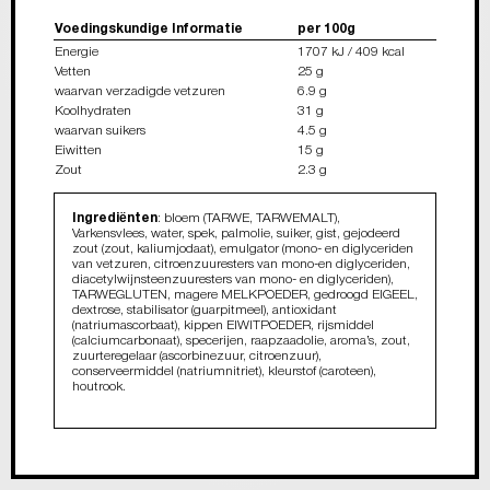
Voedingskundige Informatie
per 100g
Energie
1707 kJ / 409 kcal
Vetten
25 g
waarvan verzadigde vetzuren
6.9 g
Koolhydraten
31 g
waarvan suikers
4.5 g
Eiwitten
15 g
Zout
2.3 g
Ingrediënten
: bloem (TARWE, TARWEMALT),
Varkensvlees, water, spek, palmolie, suiker, gist, gejodeerd
zout (zout, kaliumjodaat), emulgator (mono- en diglyceriden
van vetzuren, citroenzuuresters van mono-en diglyceriden,
diacetylwijnsteenzuuresters van mono- en diglyceriden),
TARWEGLUTEN, magere MELKPOEDER, gedroogd EIGEEL,
dextrose, stabilisator (guarpitmeel), antioxidant
(natriumascorbaat), kippen EIWITPOEDER, rijsmiddel
(calciumcarbonaat), specerijen, raapzaadolie, aroma’s, zout,
zuurteregelaar (ascorbinezuur, citroenzuur),
conserveermiddel (natriumnitriet), kleurstof (caroteen),
houtrook.